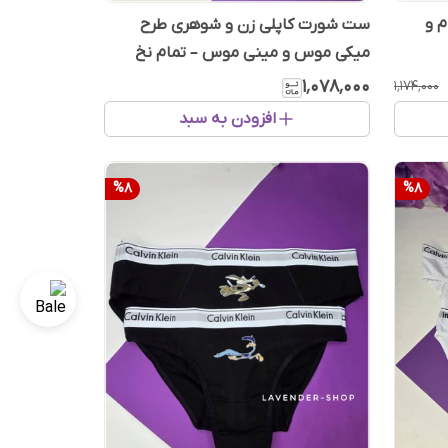
م و
ست شورت کاپلی زن و شوهری طرح
میکی موس و مینی موس – تمام نخ
پنبه‌ای لطیف
۱٬۰۷۸٬۰۰۰
۱٬۱۷۴٬۰۰۰
افزودن به سبد
%
8
%
8