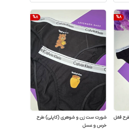
%
8
%
8
رح قفل
شورت ست زن و شوهری (کاپلی) طرح
خرس و عسل