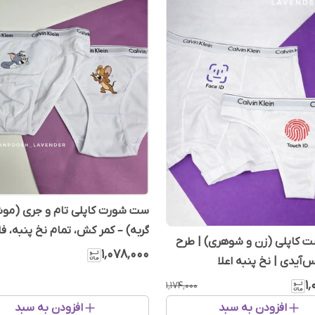
ست شورت کاپلی تام و جری (مو
گربه) – کمر کش، تمام نخ پنبه، فا
 کاپلی (زن و شوهری) | طرح
راحت - ست فان
۱٬۰۷۸٬۰۰۰
‌آیدی | نخ پنبه اعلا
۱
۱٬۱۷۴٬۰۰۰
افزودن به سبد
افزودن به سبد