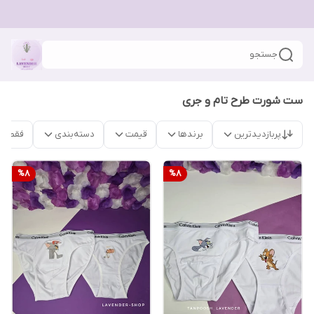
جستجو
ست شورت طرح تام و جری
پربازدیدترین
برندها
قیمت
دسته‌بندی
فقط م
%
8
%
8