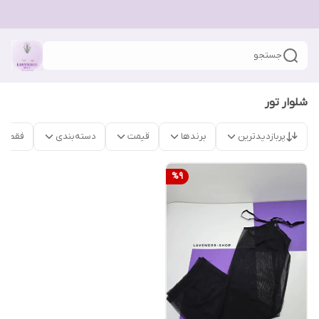
جستجو
شلوار تور
پربازدیدترین
برندها
قیمت
دسته‌بندی
فقط م
%
9