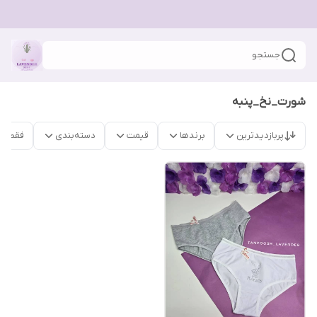
جستجو
شورت_نخ_پنبه
پربازدیدترین
برندها
قیمت
دسته‌بندی
فقط م