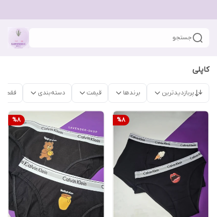
جستجو
کاپلی
پربازدیدترین
برندها
قیمت
دسته‌بندی
فقط م
%
8
%
8