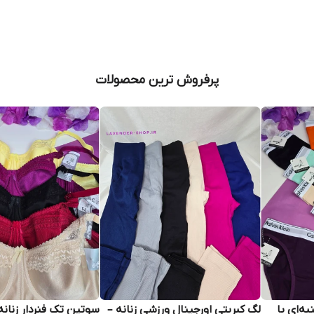
پرفروش ترین محصولات
ه‌ای با
لگ کبریتی اورجینال ورزشی زنانه –
سوتین تک فنردار زنانه 