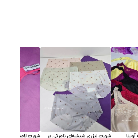
آوینا
شورت لیزری شیشه‌ای نامرئی در
شورت لامبادا کبریتی 