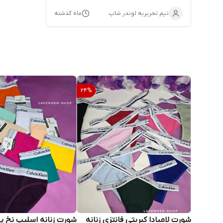
شورتک
تیم تحریریه لوندر شاپ
ماه گذشته
24
%
شورت لامبادا کبریتی فانتزی زنانه
شورت زنانه اسلیپ نخ پنب