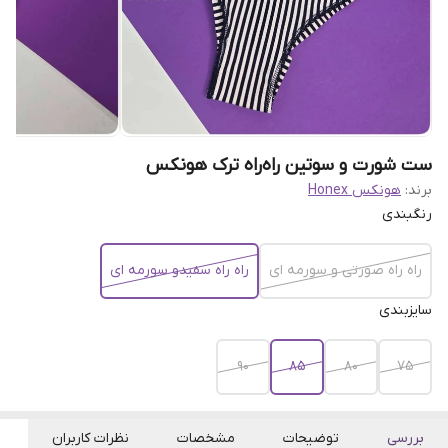
ست شورت و سوتین راه‌راه ترک هونکس
برند:
هونکس Honex
رنگبندی
راه راه صورتی و سورمه ای
راه راه سفیدو سورمه ای
سایزبندی
90
85
80
75
بررسی
توضیحات
مشخصات
نظرات کاربران