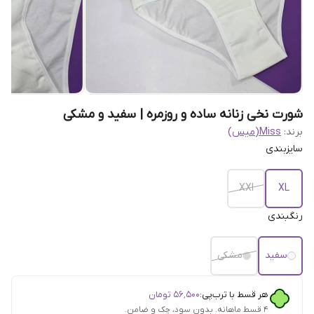
شورت نخی زنانه ساده و روزمره | سفید و مشکی
برند:
Miss(میس)
سایزبندی
XXl
XL
رنگبندی
سفید
مشکی
هر قسط با ترب‌پی:
۵۶٬۵۰۰
تومان
۴ قسط ماهانه. بدون سود، چک و ضامن.