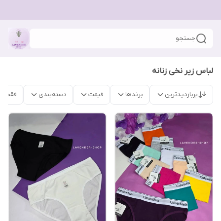
جستجو
لباس زیر نخی زنانه
پربازدیدترین
برندها
قیمت
دسته‌بندی
فقط م