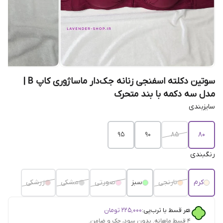
سوتین دکلته اسفنجی زنانه جک‌دار ماساژوری کاپ B |
مدل سه دکمه با بند متحرک
سایزبندی
95
90
85
80
رنگبندی
کرم
نارنجی
سبز
صورتی
مشکی
زرشکی
هر قسط با ترب‌پی:
۲۲۵٬۰۰۰
تومان
۴ قسط ماهانه. بدون سود، چک و ضامن.