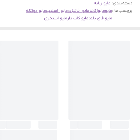
دسته‌بندی
:
مایو زنانه
برچسب‌ها :
مایو
مایوزنانه
مایو_فانتزی
مایو_اسلیپ
مایو دوتکه
مایو فاق بلند
مایو کاپ دار
مایو استخری