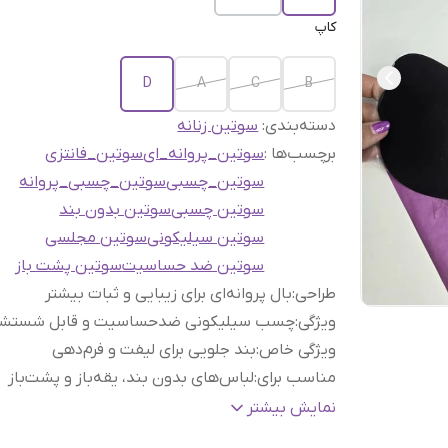
کاپ
D
A
C
B
دسته‌بندی
:
سوتین زنانه
برچسب‌ها :
سوتین_پروانه_ای
سوتین_فانتزی
سوتین_چسبی
سوتین_چسبی_پروانه
سوتین چسبی
سوتین بدون بند
سوتین سیلیکونی
سوتین مجلسی
سوتین ضد حساسیت
سوتین پشت باز
طراحی
:
بال پروانه‌ای برای زیبایی و ثبات بیشتر
ویژگی
:
چسب سیلیکونی ضدحساسیت و قابل شستش
ویژگی خاص
:
بند جلویی برای لیفت و فرم‌دهی
مناسب برای
:
لباس‌های بدون بند، یقه‌باز و پشت‌باز
برتری
:
سبک، راحت و چندبار مصرف
نمایش بیشتر