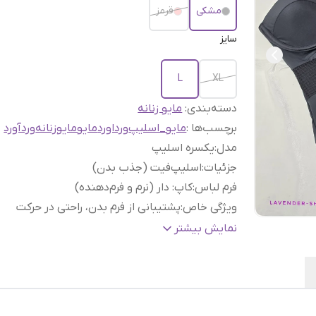
مشکی
قرمز
سایز
L
XL
دسته‌بندی
:
مایو زنانه
برچسب‌ها :
مایو_اسلیپ
ورداورد
مایو
مایوزنانه
وردآورد
مدل
:
یکسره اسلیپ
جزئیات
:
اسلیپ‌فیت (جذب بدن)
فرم لباس
:
کاپ: دار (نرم و فرم‌دهنده)
ویژگی خاص
:
پشتیبانی از فرم بدن، راحتی در حرکت
مناسب برای
:
استخر، ساحل، تفریحات آبی
نمایش بیشتر