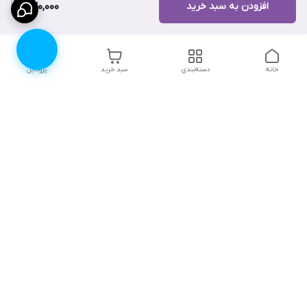
افزودن به سبد خرید
470,000
خانه
دسته‌بندی
سبد خرید
پروفایل
دسترسی سریع
۱۰ دلیل برای اینکه باید
انتخاب رنگ لباس زیر |
لباس زیرتون رو از لوندر
لوندرشاپ
شاپ بخرید
نظرات و پیشنهادات
اثرات روانی جنگ، چگونگی
مقابله و ترمیم آن
چطور سایز سوتین مناسب
خودمون رو پیدا کنیم؟
ترندهای مایو زنانه تابستان