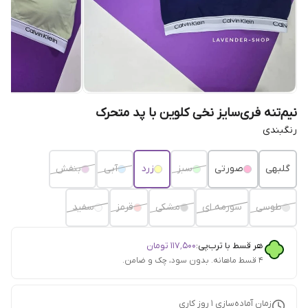
نیم‌تنه فری‌سایز نخی کلوین با پد متحرک
رنگبندی
گلبهی
صورتی
سبز
زرد
آبی
بنفش
طوسی
سورمه ای
مشکی
قرمز
سفید
هر قسط با ترب‌پی:
۱۱۷٬۵۰۰
تومان
۴ قسط ماهانه. بدون سود، چک و ضامن.
زمان آماده‌سازی
1
روز کاری