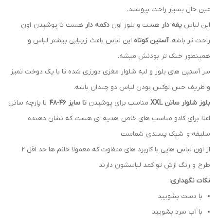
عین حال بسیار راحت بپوشند.
این لباس
یقه دار
هست و بلوز اون
دکمه دار
هست تا پوشیدن اون
راحت تر باشه،
آستین کوتاه
این لباس باعث زیبایی بیشتر لباس و
همینطور خنک تر بودنش میشه.
سر آستین های بلوز و لبه شلوار مغزی دورزی شده تا با یک دوخت تمیز
و ظریف حس لوکس بودن لباس دو چندان باشه.
بلوز شلوار ساتن XXL
مناسب برای پوشیدن
تا سایز 46-48
با پارچه ساتن
اعلا برای کادو مناسب های خاص هدیه ای هست که نشان دهنده
سلیقه و شیک پسندی شماست
از اون لباس هایی با کاربرد های متفاوت که معمولا خانم ها حد اقل 2
طرح و رنگ ازش تو کمد لباسشون دارند
نکات نگهداری:
با دست بشویید
با آب سرد بشویید