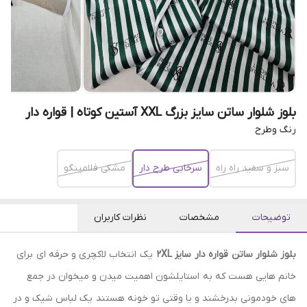
بلوز شلوار ساتن سایز بزرگ XXL آستین کوتاه | قواره دار
رنگ وطرح
سبز و سفید راه راه
سرخابی طرح دار
مشکی فلامینگو
توضیحات
مشخصات
نظرات کاربران
بلوز شلوار ساتن قواره دار سایز 2XL
یک انتخاب لاکچری و حرفه ای برای
خانم هایی هست که به استایلشون اهمیت میدن و میخوان در جمع
های خودمونی بدرخشند و یا وقتی تو خونه هستند یک لباس شیک و در