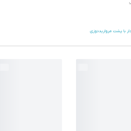
:
دار با پشت مرواریددوزی