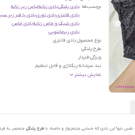
برچسب‌ها :
بادی پلنگی
بادی زنانه
لباس زیر زنانه
بادی فانتزی
بادی توری
بادی با فنر زیر سی
بادی شیک و خاص زنانه
بادی خاص
بادی زیرمانتویی
نوع محصول
:
بادی فانتزی
طرح
:
پلنگی
ویژگی
:
فنردار
بند سرشانه
:
ریگلاژی و قابل تنظیم
جنس
:
تور لطیف
نمایش بیشتر
مناسب
:
زیر کت و لباس های مهمانی ، شبهای خاص
 به نفس شو! این بادی که حسابی چشم‌نواز و خاصه، با
طرح پلنگی
منحصر به فردش