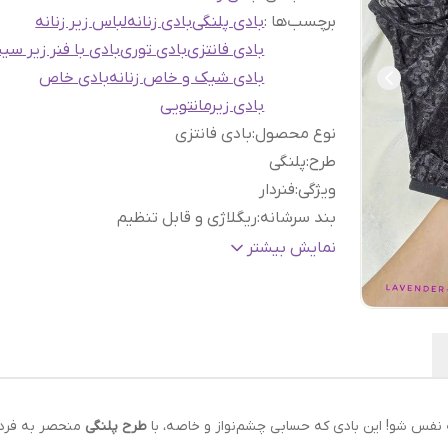
برچسب‌ها :
بادی پلنگی
بادی زنانه
لباس زیر زنانه
بادی فانتزی
بادی توری
بادی با فنر زیر سی
بادی شیک و خاص زنانه
بادی خاص
بادی زیرمانتویی
نوع محصول
:
بادی فانتزی
طرح
:
پلنگی
ویژگی
:
فنردار
بند سرشانه
:
ریگلاژی و قابل تنظیم
جنس
:
تور لطیف
نمایش بیشتر
مناسب
:
زیر کت و لباس های مهمانی ، شبهای خاص
 به نفس شو! این بادی که حسابی چشم‌نواز و خاصه، با
طرح پلنگی
منحصر به فردش