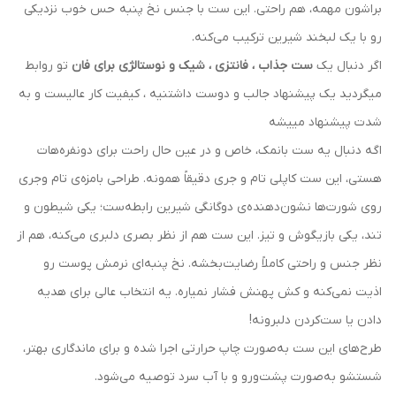
براشون مهمه، هم راحتی. این ست با جنس نخ پنبه حس خوب نزدیکی
رو با یک لبخند شیرین ترکیب می‌کنه.
اگر دنبال یک
ست جذاب ، فانتزی ، شیک و نوستالژی برای فان
تو روابط
میگردید یک پیشنهاد جالب و دوست داشتنیه ، کیفیت کار عالیست و به
شدت پیشنهاد مییشه
اگه دنبال یه ست بانمک، خاص و در عین حال راحت برای دونفره‌هات
هستی، این ست کاپلی تام و جری دقیقاً همونه. طراحی بامزه‌ی تام وجری
روی شورت‌ها نشون‌دهنده‌ی دوگانگی شیرین رابطه‌ست؛ یکی شیطون و
تند، یکی بازیگوش و تیز. این ست هم از نظر بصری دلبری می‌کنه، هم از
نظر جنس و راحتی کاملاً رضایت‌بخشه. نخ پنبه‌ای نرمش پوست رو
اذیت نمی‌کنه و کش پهنش فشار نمیاره. یه انتخاب عالی برای هدیه
دادن یا ست‌کردن دلبرونه!
طرح‌های این ست به‌صورت چاپ حرارتی اجرا شده و برای ماندگاری بهتر،
شستشو به‌صورت پشت‌ورو و با آب سرد توصیه می‌شود.