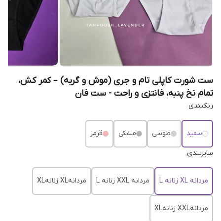
ست شورت کاپلی تام و جری (موش و گربه) – کمر کش،
تمام نخ پنبه، فانتزی و راحت - ست فان
رنگبندی
سفید
طوسی
مشکی
قرمز
سایزبندی
مردانه XL زنانه L
مردانه XXL زنانه L
مردانهXL زنانهXL
مردانهXXL زنانهXL