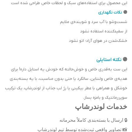
این محصول برای استفاده‌های سبک و لحظات خاص طراحی شده است
🟣
نکات نگهداری
شست‌وشو با آب سرد و شوینده‌ی ملایم
از سفیدکننده استفاده نشود
خشک‌شدن در هوای آزاد؛ اتو نشود
🟣
نکته استایلی
این ست به‌قدری خاص و خوش‌حالته که خودش یه استایل داره! برای
هدیه‌ی خاص ولنتاین، سالگرد یا حتی بدون مناسبت، با یه بسته‌بندی
خوشگل و همراهی با عطر بیکینی یا رژ لب جذاب از لوندِرشاپ، یک ترکیب
سوپررمانتیک و بامزه بساز.
خدمات لوندرشاپ
🔒
ارسال با بسته‌بندی کاملاً محرمانه
📸
تصاویر واقعی ثبت‌شده توسط تیم لوندرشاپ