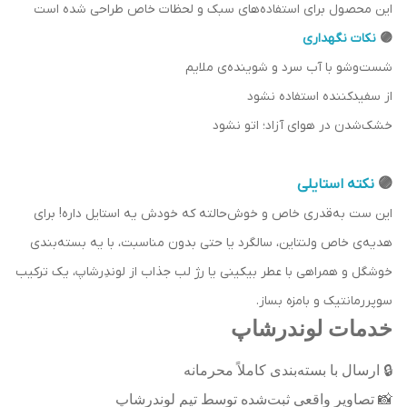
این محصول برای استفاده‌های سبک و لحظات خاص طراحی شده است
🟣
نکات نگهداری
شست‌وشو با آب سرد و شوینده‌ی ملایم
از سفیدکننده استفاده نشود
خشک‌شدن در هوای آزاد؛ اتو نشود
🟣
نکته استایلی
این ست به‌قدری خاص و خوش‌حالته که خودش یه استایل داره! برای
هدیه‌ی خاص ولنتاین، سالگرد یا حتی بدون مناسبت، با یه بسته‌بندی
خوشگل و همراهی با عطر بیکینی یا رژ لب جذاب از لوندِرشاپ، یک ترکیب
سوپررمانتیک و بامزه بساز.
خدمات لوندرشاپ
🔒
ارسال با بسته‌بندی کاملاً محرمانه
📸
تصاویر واقعی ثبت‌شده توسط تیم لوندرشاپ