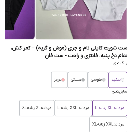
ست شورت کاپلی تام و جری (موش و گربه) – کمر کش،
تمام نخ پنبه، فانتزی و راحت - ست فان
رنگبندی
سفید
طوسی
مشکی
قرمز
سایزبندی
مردانه XL زنانه L
مردانه XXL زنانه L
مردانهXL زنانهXL
مردانهXXL زنانهXL