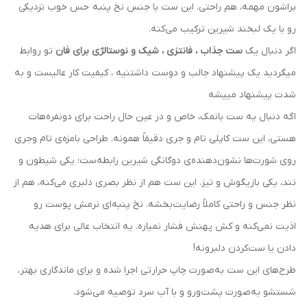
براشون مهمه، هم راحتی. این ست با جنس نخ پنبه حس خوب نزدیکی
رو با یک لبخند شیرین ترکیب می‌کنه.
اگر دنبال یک
ست جذاب ، فانتزی ، شیک و نوستالژی برای فان
تو روابط
میگردید یک پیشنهاد جالب و دوست داشتنیه ، کیفیت کار عالیست و به
شدت پیشنهاد مییشه
اگه دنبال یه ست بانمک، خاص و در عین حال راحت برای دونفره‌هات
هستی، این ست کاپلی تام و جری دقیقاً همونه. طراحی بامزه‌ی تام وجری
روی شورت‌ها نشون‌دهنده‌ی دوگانگی شیرین رابطه‌ست؛ یکی شیطون و
تند، یکی بازیگوش و تیز. این ست هم از نظر بصری دلبری می‌کنه، هم از
نظر جنس و راحتی کاملاً رضایت‌بخشه. نخ پنبه‌ای نرمش پوست رو
اذیت نمی‌کنه و کش پهنش فشار نمیاره. یه انتخاب عالی برای هدیه
دادن یا ست‌کردن دلبرونه!
طرح‌های این ست به‌صورت چاپ حرارتی اجرا شده و برای ماندگاری بهتر،
شستشو به‌صورت پشت‌ورو و با آب سرد توصیه می‌شود.